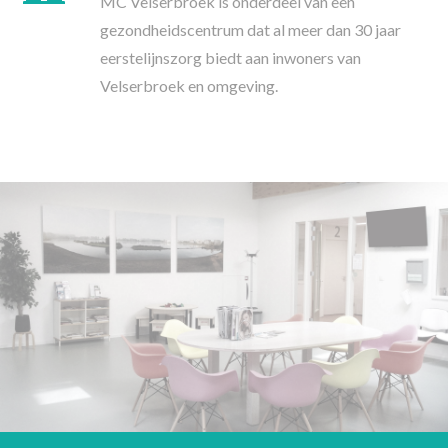
MC Velserbroek is onderdeel van een
gezondheidscentrum dat al meer dan 30 jaar
eerstelijnszorg biedt aan inwoners van
Velserbroek en omgeving.